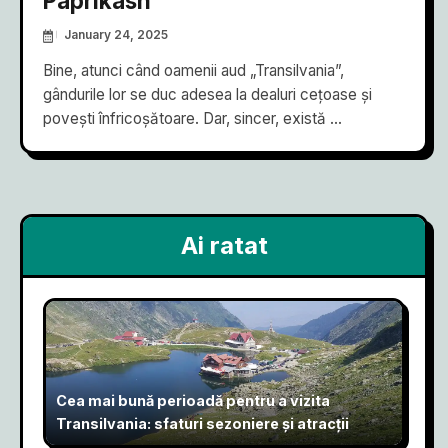
Paprikash
January 24, 2025
Bine, atunci când oamenii aud „Transilvania”,
gândurile lor se duc adesea la dealuri cețoase și
povești înfricoșătoare. Dar, sincer, există ...
Ai ratat
Cea mai bună perioadă pentru a vizita
Transilvania: sfaturi sezoniere și atracții