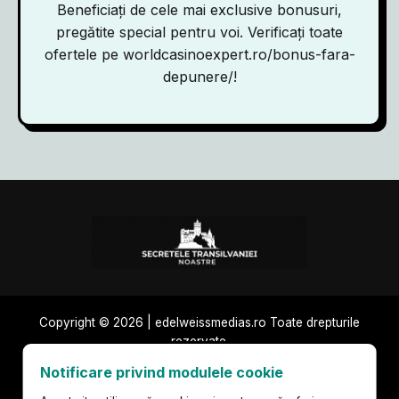
Beneficiați de cele mai exclusive bonusuri,
pregătite special pentru voi. Verificați toate
ofertele pe
worldcasinoexpert.ro/bonus-fara-
depunere/
!
Copyright © 2026 | edelweissmedias.ro Toate drepturile
rezervate.
Publicitate și
Politica de
Termeni de
Notificare privind modulele cookie
parteneriate
confidențialitate
utilizare