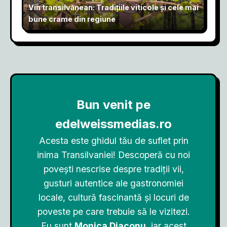
Vin transilvănean: Tradițiile viticole și cele mai
bune crame din regiune
Bun venit pe
edelweissmedias.ro
Acesta este ghidul tău de suflet prin
inima Transilvaniei! Descoperă cu noi
povești nescrise despre tradiții vii,
gusturi autentice ale gastronomiei
locale, cultură fascinantă și locuri de
poveste pe care trebuie să le vizitezi.
Eu sunt
Monica Diaconu
, iar acest