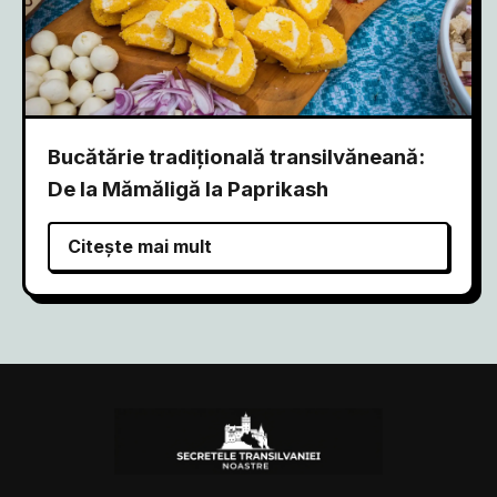
Bucătărie tradițională transilvăneană:
De la Mămăligă la Paprikash
Citește mai mult