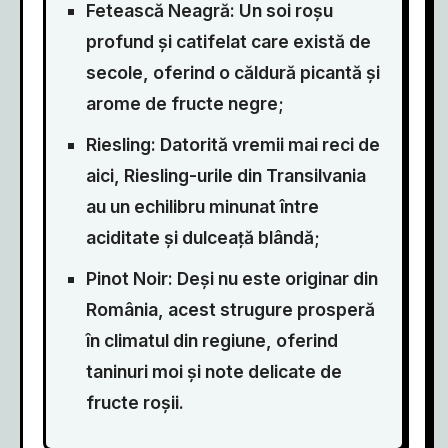
Fetească Neagră: Un soi roșu
profund și catifelat care există de
secole, oferind o căldură picantă și
arome de fructe negre;
Riesling: Datorită vremii mai reci de
aici, Riesling-urile din Transilvania
au un echilibru minunat între
aciditate și dulceață blândă;
Pinot Noir: Deși nu este originar din
România, acest strugure prosperă
în climatul din regiune, oferind
taninuri moi și note delicate de
fructe roșii.