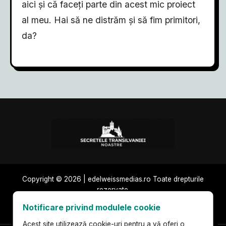
aici și că faceți parte din acest mic proiect
al meu. Hai să ne distrăm și să fim primitori,
da?
Copyright © 2026 | edelweissmedias.ro Toate drepturile
rezervate.
Publicitate și
Politica de
Termeni de
Notificare privind modulele cookie
parteneriate
confidențialitate
utilizare
Acest site utilizează cookie-uri pentru a vă oferi o