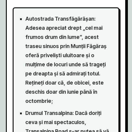
Autostrada Transfăgărășan:
Adesea apreciat drept „cel mai
frumos drum din lume”, acest
traseu sinuos prin Munții Făgăraș
oferă priveliști uluitoare și o
mulțime de locuri unde să trageți
pe dreapta și să admirați totul.
Rețineți doar că, de obicei, este
deschis doar din iunie până în
octombrie;
Drumul Transalpina: Dacă doriți
ceva și mai spectaculos,
Transalpina Road s-ar putea să vă