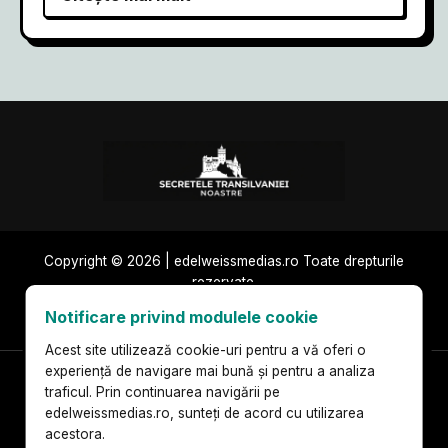
Copyright © 2026 | edelweissmedias.ro Toate drepturile
rezervate.
Publicitate și
Politica de
Termeni de
Notificare privind modulele cookie
parteneriate
confidențialitate
utilizare
Acest site utilizează cookie-uri pentru a vă oferi o
experiență de navigare mai bună și pentru a analiza
Declinarea responsabilității (Disclaimer):
Acest site este un blog
traficul. Prin continuarea navigării pe
personal de turism și cultură. Informațiile prezentate pe
edelweissmedias.ro, sunteți de acord cu utilizarea
edelweissmedias.ro au un caracter pur informativ și reflectă opiniile,
experiențele și cercetările autorului, Monica Diaconu. Deși depunem
acestora.