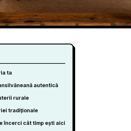
ia ta
ansilvăneană autentică
terii rurale
ei tradiționale
 încerci cât timp ești aici