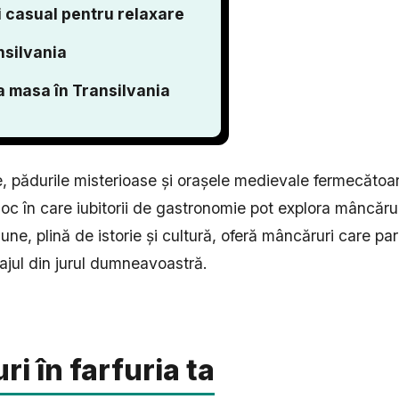
i casual pentru relaxare
nsilvania
ua masa în Transilvania
te, pădurile misterioase și orașele medievale fermecătoa
oc în care iubitorii de gastronomie pot explora mâncărur
iune, plină de istorie și cultură, oferă mâncăruri care p
sajul din jurul dumneavoastră.
i în farfuria ta