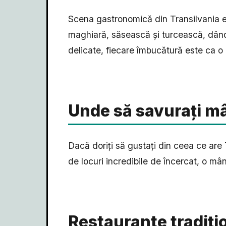
Scena gastronomică din Transilvania es
maghiară, săsească și turcească, dând 
delicate, fiecare îmbucătură este ca o i
Unde să savurați m
Dacă doriți să gustați din ceea ce are T
de locuri incredibile de încercat, o mâ
Restaurante tradițion