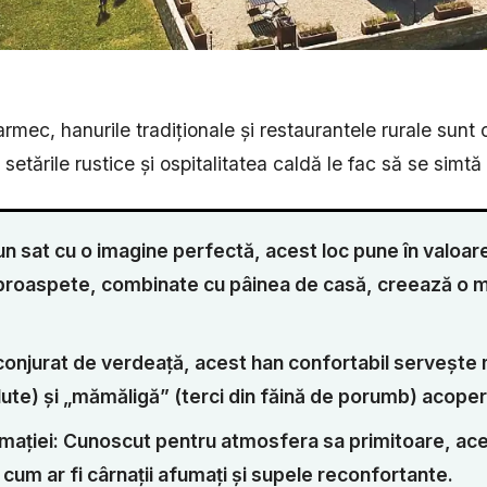
armec, hanurile tradiționale și restaurantele rurale sunt 
tările rustice și ospitalitatea caldă le fac să se simtă 
un sat cu o imagine perfectă, acest loc pune în valoar
 proaspete, combinate cu pâinea de casă, creează o m
nconjurat de verdeață, acest han confortabil servește
ute) și „mămăligă” (terci din făină de porumb) acoper
armației: Cunoscut pentru atmosfera sa primitoare, ac
cum ar fi cârnații afumați și supele reconfortante.