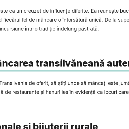
te ca un creuzet de influențe diferite. Ea reunește buc
fiecărui fel de mâncare o întorsătură unică. De la supe
ncursiune într-o tradiție îndelung păstrată.
âncarea transilvăneană aute
ransilvania de oferit, să știți unde să mâncați este jumă
nă de restaurante și hanuri ies în evidență ca locuri ca
ale și bijuterii rurale