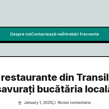
Despre noi
Contactează-ne
Întrebări frecvente
restaurante din Transi
savurați bucătăria local
January 1, 2025
Niciun comentariu