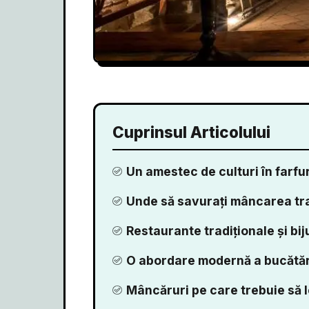
Cuprinsul Articolului
Un amestec de culturi în farfur
Unde să savurați mâncarea tr
Restaurante tradiționale și biju
O abordare modernă a bucătări
Mâncăruri pe care trebuie să le